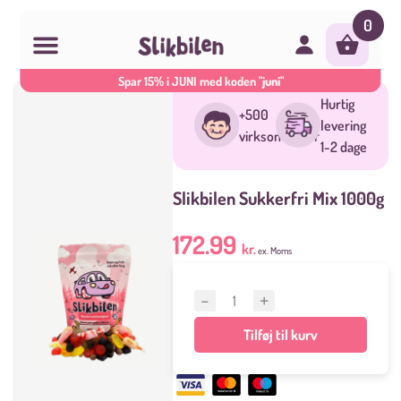
0
Spar 15% i JUNI med koden
"juni"
Skip
Hurtig
to
+500
levering
content
virksomheder
1-2 dage
Slikbilen Sukkerfri Mix 1000g
172.99
kr.
ex. Moms
Slikbilen
Sukkerfri
Tilføj til kurv
Mix
1000g
antal