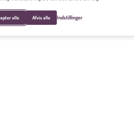
Indstillinger
epter alle
Afvis alle
Hold dig opdateret
Ved at abonnere accepterer du 
Se smiley