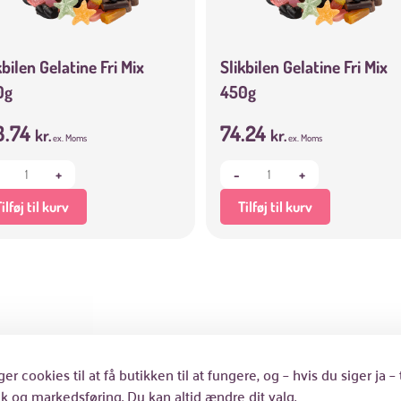
kbilen Gelatine Fri Mix
Slikbilen Gelatine Fri Mix
0g
450g
3.74
74.24
kr.
kr.
ex. Moms
ex. Moms
+
-
+
ilføj til kurv
Tilføj til kurv
ger cookies til at få butikken til at fungere, og – hvis du siger ja – t
tik og markedsføring. Du kan altid ændre dit valg.