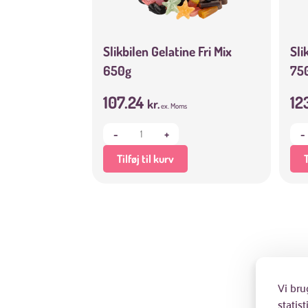
Slikbilen Gelatine Fri Mix
Sli
650g
75
107.24
12
kr.
ex. Moms
-
+
-
Tilføj til kurv
T
Vi bru
statis