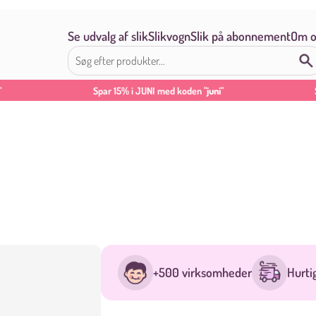
Se udvalg af slik
Slikvogn
Slik på abonnement
Om o
"
Spar 15% i JUNI med koden
"juni"
+500 virksomheder
Hurti