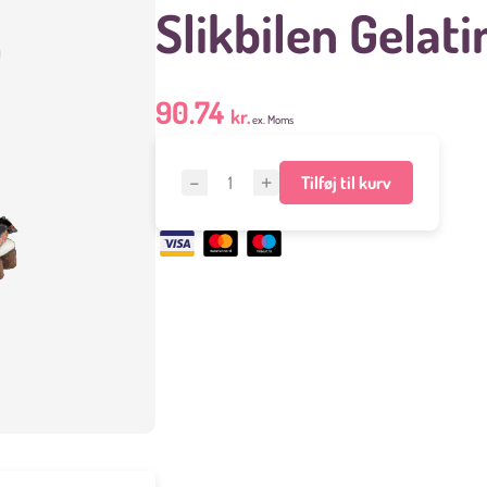
Slikbilen Gelati
90.74
kr.
ex. Moms
Slikbilen
Tilføj til kurv
Gelatine
Fri
Mix
550g
antal