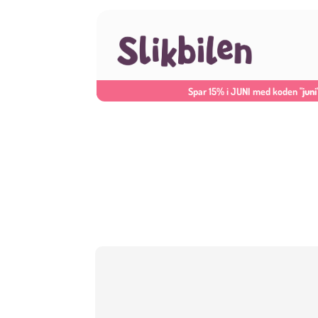
Spar 15% i JUNI med koden
"juni
Skip
to
content