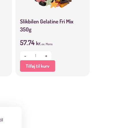
Slikbilen Gelatine Fri Mix
350g
57.74
kr.
ex. Moms
-
+
Tilføj til kurv
il