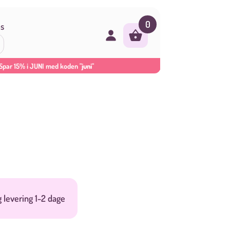
0
s
Spar 15% i JUNI med koden
"juni"
g levering 1-2 dage