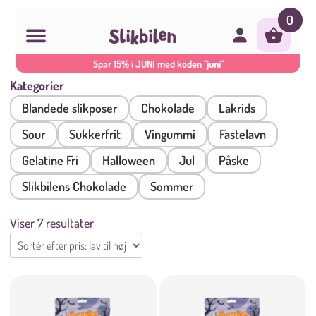
0
Spar 15% i JUNI med koden
"juni"
Skip
Kategorier
to
Blandede slikposer
Chokolade
Lakrids
content
Sour
Sukkerfrit
Vingummi
Fastelavn
Gelatine Fri
Halloween
Jul
Påske
Slikbilens Chokolade
Sommer
Sorteret
Viser 7 resultater
efter
pris:
lav
til
høj